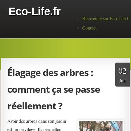
Eco-Life.fr
Menu principal
Bienvenue sur Eco-Life.fr
Contact
02
Élagage des arbres :
Juil
comment ça se passe
réellement ?
Avoir des arbres dans son jardin
est un privilège. Ils permettent