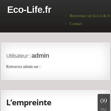
Eco-Life.fr
Menu principal
Bienvenue sur Eco-Life.fr
Contact
admin
Utilisateur :
Retrouvez
admin
sur :
admin's derniers articles
09
L’empreinte
Oct