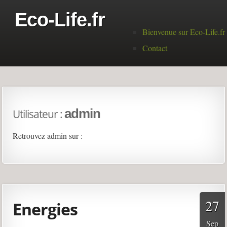
Eco-Life.fr
Menu principal
Bienvenue sur Eco-Life.fr
Contact
admin
Utilisateur :
Retrouvez
admin
sur :
admin's derniers articles
27
Energies
Sep